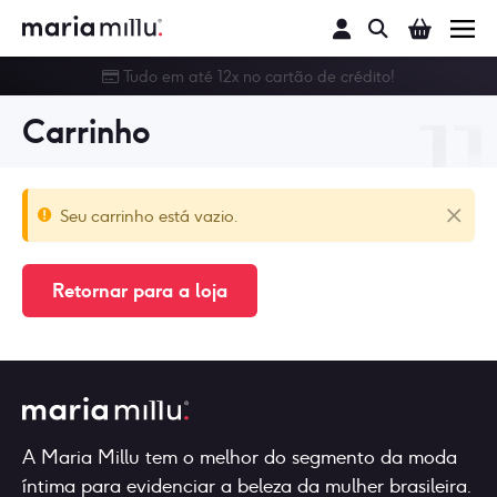
Buscar
Tudo em até 12x no cartão de crédito!
Conjunto
Carrinho
Calcinha
Sutiã
Seu carrinho está vazio.
Linha Noite
Retornar para a loja
Body
Moda Praia
Outlet
A Maria Millu tem o melhor do segmento da moda
íntima para evidenciar a beleza da mulher brasileira.