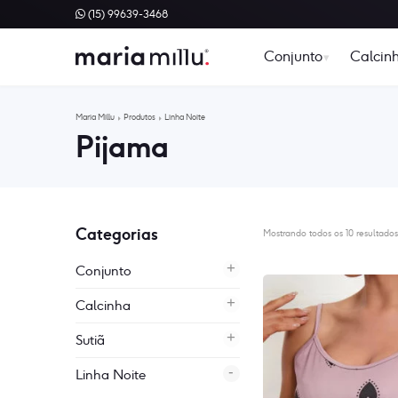
(15) 99639-3468
Conjunto
Calcin
Maria Millu
Produtos
Linha Noite
Pijama
Categorias
Mostrando todos os 10 resultado
Conjunto
Calcinha
Sutiã
Linha Noite