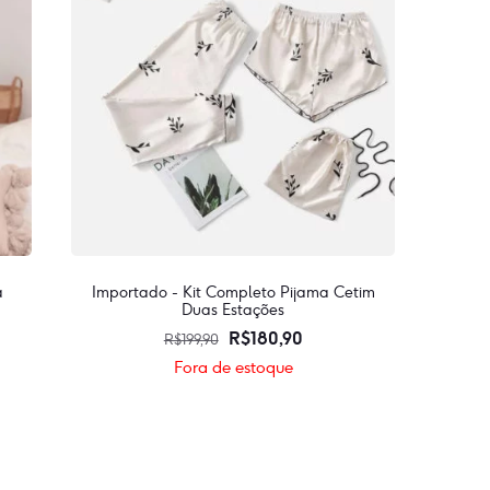
produto
a
Importado - Kit Completo Pijama Cetim
Duas Estações
O
O
R$
180,90
R$
199,90
preço
preço
Fora de estoque
original
atual
Este
era:
é:
produto
.
R$199,90.
R$180,90.
tem
💳
várias
Or