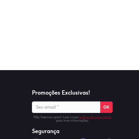
Promoções Exclusivas!
Seu
email
*
Não fazemos spam! Leia nossa
política de privacidade
para mais informações.
Segurança