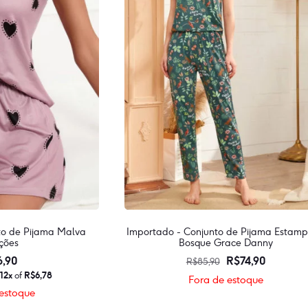
to de Pijama Malva
Importado - Conjunto de Pijama Estam
ções
Bosque Grace Danny
O
O
6,90
R$
74,90
R$
85,90
preço
preço
n
12x
of
R$
6,78
Fora de estoque
original
atual
estoque
Este
era:
é: