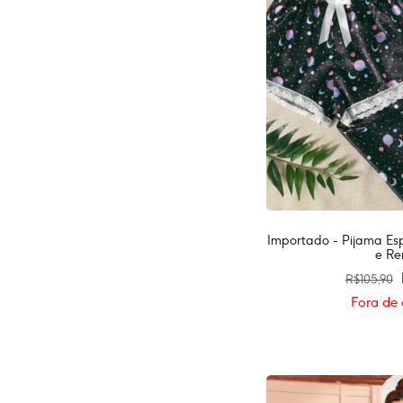
Importado - Pijama Es
e R
R$
105,90
Fora de 