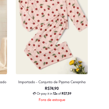
pado
Importado - Conjunto de Pijama Cerejinha
R$
74,90
💳 Or pay it in
12x
of
R$
7,59
Fora de estoque
Este