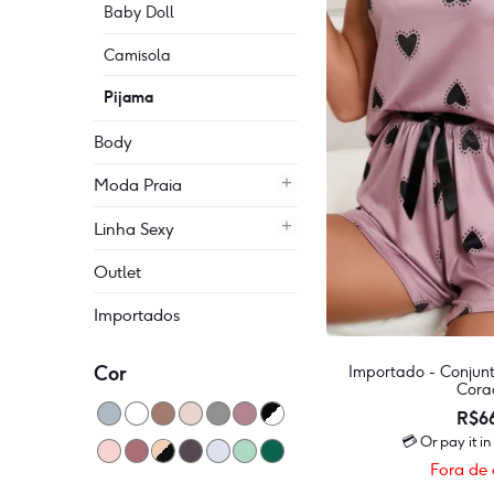
Baby Doll
Camisola
Pijama
Body
Moda Praia
Linha Sexy
Outlet
Importados
Cor
Importado - Conjun
Cora
R$
6
💳 Or pay it i
Fora de 