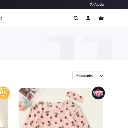
Ajuda
t
UP TO
13%
OFF