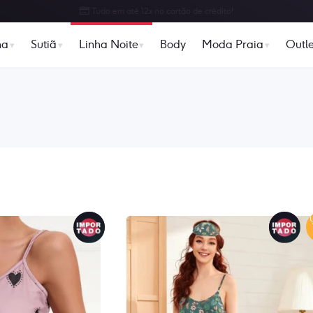
Tudo em até 12x no cartão de crédito!
ha
Sutiã
Linha Noite
Body
Moda Praia
Outle
Classificado
s
por
popularidade