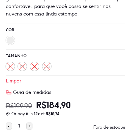
confortável, para que você possa se sentir nas
nuvens com essa linda estampa.
COR
TAMANHO
P
M
G
GG
Limpar
Guia de medidas
O
O
R$
184,90
R$
199,90
💳 Or pay it in
12x
of
R$
18,74
preço
preço
Importado
-
+
Fora de estoque
original
atual