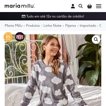
Buscar
Tudo em até 12x no cartão de crédito!
Conjunto
Maria Millu
Produtos
Linha Noite
Pijama
Importado - Con
Calcinha
UP TO
8%
OFF
Sutiã
Linha Noite
Body
Moda Praia
Outlet