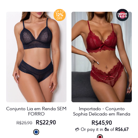
várias
💳
várias
varian
Or
UP TO
variantes.
12%
As
pay
OFF
As
it
opçõe
in
opções
pode
8x
podem
of
ser
R$
7,25
ser
escol
escolhidas
na
na
págin
página
do
do
produ
produto
Conjunto Lia em Renda SEM
Importado - Conjunto
FORRO
Sophia Delicado em Renda
O
O
R$
22,90
R$
45,90
R$
25,90
💳 Or pay it in
8x
of
R$
6,67
preço
preço