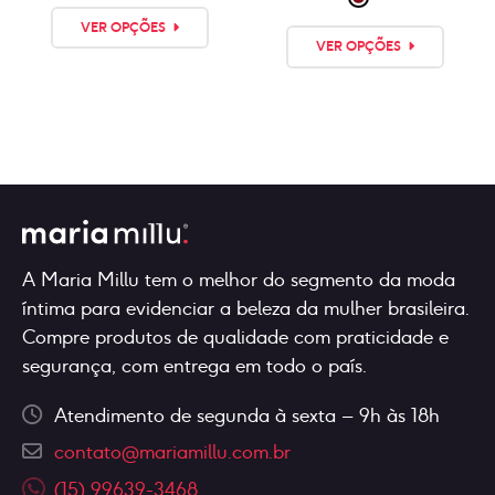
original
atual
Este
Este
era:
é:
VER OPÇÕES
produto
VER OPÇÕES
produ
R$25,90.
R$22,90.
tem
tem
💳
várias
Or
várias
variantes.
pay
varian
As
it
As
in
opções
3x
opçõe
podem
of
pode
R$
8,34
ser
ser
escolhidas
escol
na
A Maria Millu tem o melhor do segmento da moda
na
página
íntima para evidenciar a beleza da mulher brasileira.
págin
do
Compre produtos de qualidade com praticidade e
do
produto
segurança, com entrega em todo o país.
produ
Atendimento de segunda à sexta – 9h às 18h
contato@mariamillu.com.br
(15) 99639-3468