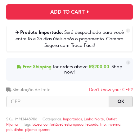
-
Conjunto
era:
é:
ADD TO CART
Pijama
R$199,90.
R$184,90.
de
Inverno
i
✈️ Produto Importado:
Será despachado para você
Nuvens
entre 15 e 25 dias úteis após o pagamento. Compra
Segura com Troca Fácil!
quantidade
i
Free Shipping
for orders above
R$
200,00
. Shop
now!
Simulação de frete
Don't know your CEP?
OK
SKU:
MM3448906
Categorias:
Importados
,
Linha Noite
,
Outlet
,
Pijama
Tags:
blusa
,
confortável
,
estampado
,
felpudo
,
frio
,
inverno
,
peludinho
,
pijama
,
quente