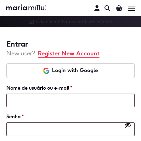
Buscar
Tudo em até 12x no cartão de crédito!
Conjunto
Calcinha
Entrar
Register New Account
New user?
Sutiã
Login with Google
Linha Noite
Body
Nome de usuário ou e-mail
*
Moda Praia
Senha
*
Outlet