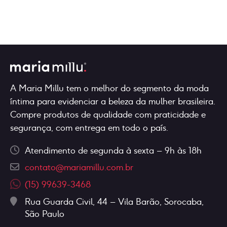
Or
várias
variantes.
pay
varian
it
As
in
As
opções
6x
opçõe
of
podem
R$
7,18
pode
ser
ser
escolhidas
escol
na
A Maria Millu tem o melhor do segmento da moda
na
página
íntima para evidenciar a beleza da mulher brasileira.
págin
do
Compre produtos de qualidade com praticidade e
do
produto
segurança, com entrega em todo o país.
produ
Atendimento de segunda à sexta – 9h às 18h
contato@mariamillu.com.br
(15) 99639-3468
Rua Guarda Civil, 44 – Vila Barão, Sorocaba,
São Paulo