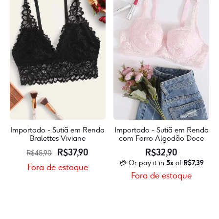
podem
opçõe
of
6x
R$
6,96
of
ser
pode
R$
6,99
escolhidas
ser
na
escol
página
na
do
págin
produto
do
produ
Importado - Sutiã em Renda
Importado - Sutiã em Renda
Bralettes Viviane
com Forro Algodão Doce
O
O
R$
37,90
R$
32,90
R$
45,90
💳 Or pay it in
5x
of
R$
7,39
preço
preço
Fora de estoque
Fora de estoque
original
atual
Este
era:
é:
Este
produto
R$45,90.
R$37,90.
produ
tem
💳
tem
várias