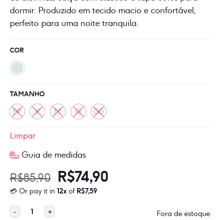
dormir. Produzido em tecido macio e confortável,
perfeito para uma noite tranquila.
COR
TAMANHO
PP
P
M
G
GG
Limpar
Guia de medidas
O
O
R$
74,90
R$
85,90
💳 Or pay it in
12x
of
R$
7,59
preço
preço
Importado
-
+
Fora de estoque
original
atual