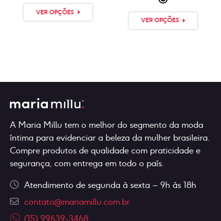
original
atual
Este
Este
era:
é:
VER OPÇÕES
produto
VER OPÇÕES
produ
R$139,90.
R$119,90.
tem
tem
💳
várias
Or
várias
variantes.
pay
varian
As
it
As
in
opções
12x
opçõe
podem
of
pode
R$
12,15
ser
ser
escolhidas
escol
na
A Maria Millu tem o melhor do segmento da moda
na
página
íntima para evidenciar a beleza da mulher brasileira.
págin
do
Compre produtos de qualidade com praticidade e
do
produto
segurança, com entrega em todo o país.
produ
Atendimento de segunda à sexta – 9h às 18h
contato@mariamillu.com.br
(15) 99639-3468