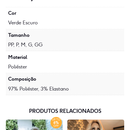
Cor
Verde Escuro
Tamanho
PP, P, M, G, GG
Material
Poliéster
Composição
97% Poliéster, 3% Elastano
PRODUTOS RELACIONADOS
UP TO
6%
OFF