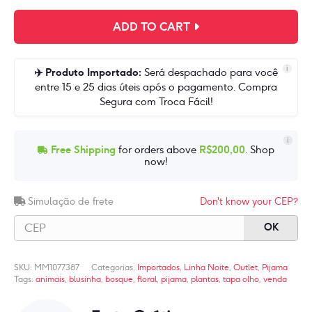
-
Conjunto
era:
é:
ADD TO CART
de
R$85,90.
R$74,90.
Pijama
Estampado
i
✈️ Produto Importado:
Será despachado para você
Bosque
entre 15 e 25 dias úteis após o pagamento. Compra
Segura com Troca Fácil!
Grace
Danny
quantidade
i
Free Shipping
for orders above
R$
200,00
. Shop
now!
Simulação de frete
Don't know your CEP?
OK
SKU:
MM1077387
Categorias:
Importados
,
Linha Noite
,
Outlet
,
Pijama
Tags:
animais
,
blusinha
,
bosque
,
floral
,
pijama
,
plantas
,
tapa olho
,
venda