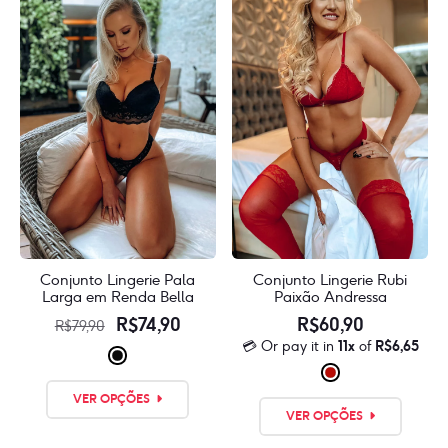
Conjunto Lingerie Pala
Conjunto Lingerie Rubi
Larga em Renda Bella
Paixão Andressa
O
O
R$
74,90
R$
60,90
R$
79,90
💳 Or pay it in
11x
of
R$
6,65
preço
preço
original
atual
Este
Este
era:
é:
VER OPÇÕES
produto
VER OPÇÕES
produ
R$79,90.
R$74,90.
tem
tem