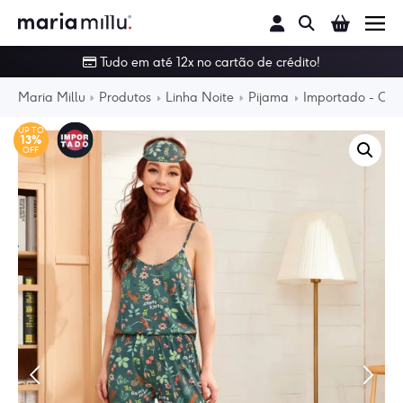
Buscar
Tudo em até 12x no cartão de crédito!
Conjunto
Maria Millu
Produtos
Linha Noite
Pijama
Importado - Con
Calcinha
UP TO
13%
OFF
Sutiã
Linha Noite
Body
Moda Praia
Outlet