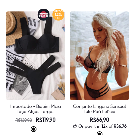
💳
várias
Or
várias
variantes.
pay
UP TO
varian
14%
As
it
OFF
As
in
opções
12x
opçõe
podem
of
pode
R$
7,59
ser
ser
escolhidas
escol
na
na
página
págin
do
do
produto
produ
Conjunto Lingerie Sensual
Importado - Biquíni Meia
Tule Poá Letícia
Taça Alças Largas
O
O
R$
66,90
R$
119,90
R$
139,90
💳 Or pay it in
12x
of
R$
6,78
preço
preço