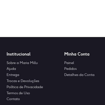
produto
produto
R$110,90.
R$99,90
tem
tem
💳
várias
várias
Or
variante
variantes.
pay
As
As
it
opções
in
opções
12x
podem
podem
of
ser
ser
R$
10,12
escolhi
escolhidas
na
na
Institucional
Minha Conta
página
página
do
do
Sobre a Maria Millu
Painel
produto
produto
Ajuda
Pedidos
Entrega
Detalhes da Conta
Trocas e Devoluções
Política de Privacidade
Termos de Uso
Contato