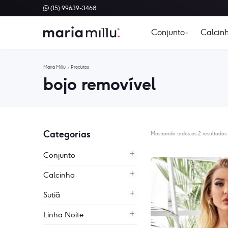
(15) 99639-3468
Conjunto
Calcin
Maria Millu
Produtos
bojo removível
Categorias
Mostrando todos os 2 resultados
Conjunto
Calcinha
Sutiã
Linha Noite