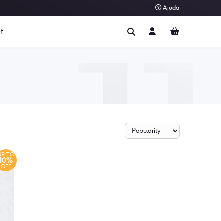
Ajuda
t
UP TO
10%
OFF