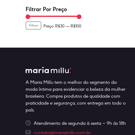
Filtrar Por Preço
Filtrar
Preço
Preço
Preço:
R$30
—
R$100
mínimo
máximo
A Maria Millu tem o melhor do segmento da
moda íntima para evidenciar a beleza da mulher
brasileira. Compre produtos de qualidade com
praticidade e segurança, com entrega em todo o
país.
Atendimento de segunda à sexta – 9h às 18h
contato@mariamillu.com.br