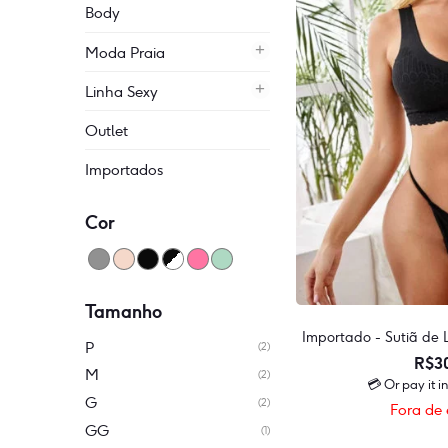
Body
Moda Praia
Linha Sexy
Outlet
Importados
Cor
Tamanho
Importado - Sutiã de 
P
(2)
R$
3
M
(2)
💳 Or pay it i
G
(2)
Fora de 
GG
(1)