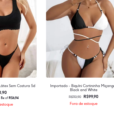
Látex Sem Costura 5d
Importado - Biquíni Cortininha Miçang
Black and White
0,90
O
O
R$
99,90
R$
110,90
n
5x
of
R$
6,94
preço
preço
Fora de estoque
estoque
original
atual
Este
Este
era:
é: