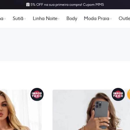
Tudo em até 12x no cartão de crédito!
ha
Sutiã
Linha Noite
Body
Moda Praia
Outle
Classificado
por
popularidade