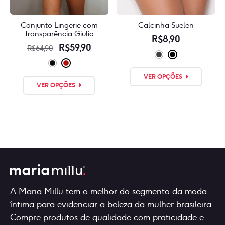
Conjunto Lingerie com
Calcinha Suelen
Transparência Giulia
R$
8,90
O
O
R$
59,90
R$
64,90
preço
preço
Este
original
atual
Este
VER OPÇÕES
produ
era:
é:
VER OPÇÕES
produto
tem
R$64,90.
R$59,90.
tem
várias
💳
várias
varian
Or
variantes.
As
pay
As
it
opçõe
in
opções
pode
10x
podem
of
ser
R$
7,11
ser
escol
escolhidas
na
A Maria Millu tem o melhor do segmento da moda
na
págin
íntima para evidenciar a beleza da mulher brasileira.
página
do
Compre produtos de qualidade com praticidade e
do
produ