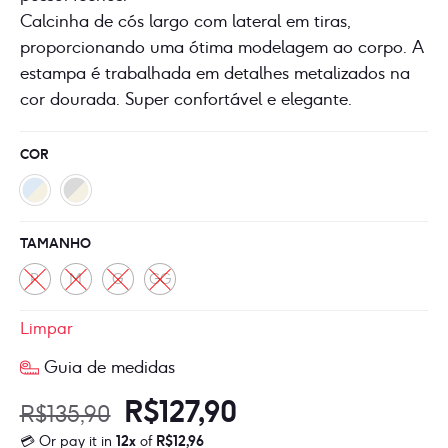
Calcinha de cós largo com lateral em tiras,
proporcionando uma ótima modelagem ao corpo. A
estampa é trabalhada em detalhes metalizados na
cor dourada. Super confortável e elegante.
COR
TAMANHO
P
M
G
GG
Limpar
Guia de medidas
O
O
R$
127,90
R$
135,90
💳 Or pay it in
12x
of
R$
12,96