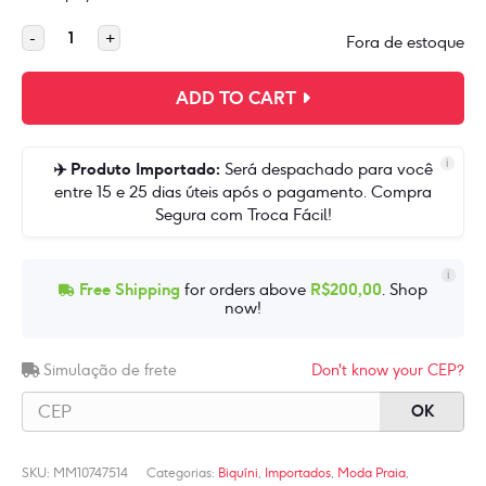
preço
preço
Importado
-
+
Fora de estoque
original
atual
-
Biquíni
era:
é:
ADD TO CART
Metalizado
R$135,90.
R$127,90.
Push-
Up
i
✈️ Produto Importado:
Será despachado para você
Cleópatra
entre 15 e 25 dias úteis após o pagamento. Compra
Segura com Troca Fácil!
quantidade
i
Free Shipping
for orders above
R$
200,00
. Shop
now!
Simulação de frete
Don't know your CEP?
OK
SKU:
MM10747514
Categorias:
Biquíni
,
Importados
,
Moda Praia
,