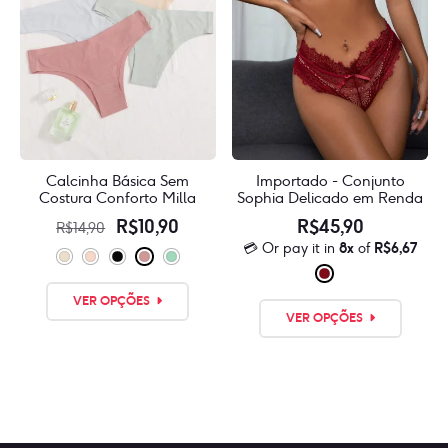
na
na
págin
página
do
do
produ
produto
Calcinha Básica Sem
Importado - Conjunto
Costura Conforto Milla
Sophia Delicado em Renda
O
O
R$
10,90
R$
45,90
R$
14,90
💳 Or pay it in
8x
of
R$
6,67
preço
preço
original
atual
Este
Este
era:
é:
VER OPÇÕES
produto
VER OPÇÕES
produ
R$14,90.
R$10,90.
tem
tem
várias
várias
variantes.
varian
As
As
opções
opçõe