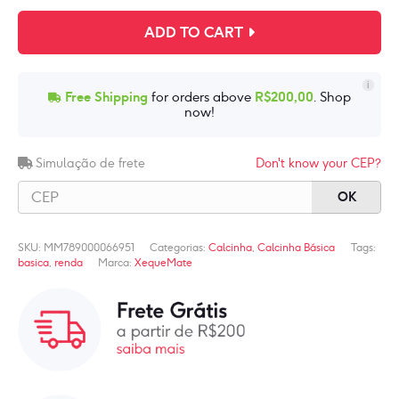
Diana
Rendado
ADD TO CART
quantidade
i
Free Shipping
for orders above
R$
200,00
. Shop
now!
Simulação de frete
Don't know your CEP?
OK
SKU:
MM789000066951
Categorias:
Calcinha
,
Calcinha Básica
Tags:
basica
,
renda
Marca:
XequeMate