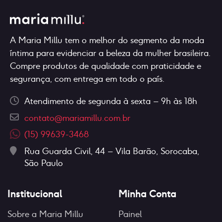
podem
pode
ser
ser
escolhidas
escol
na
A Maria Millu tem o melhor do segmento da moda
na
página
íntima para evidenciar a beleza da mulher brasileira.
págin
do
Compre produtos de qualidade com praticidade e
do
produto
segurança, com entrega em todo o país.
produ
Atendimento de segunda à sexta – 9h às 18h
contato@mariamillu.com.br
(15) 99639-3468
Rua Guarda Civil, 44 – Vila Barão, Sorocaba,
São Paulo
Institucional
Minha Conta
Sobre a Maria Millu
Painel