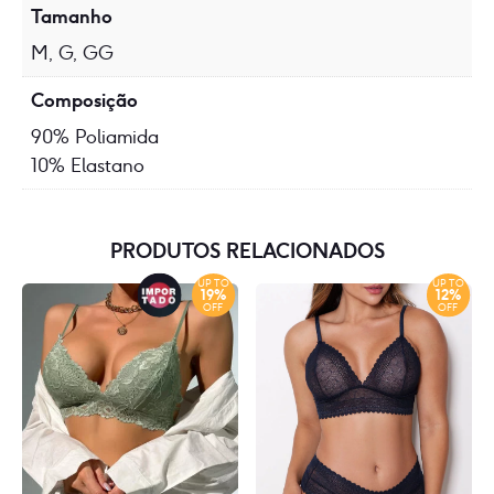
Tamanho
M, G, GG
Composição
90% Poliamida
10% Elastano
PRODUTOS RELACIONADOS
UP TO
UP TO
19%
12%
OFF
OFF