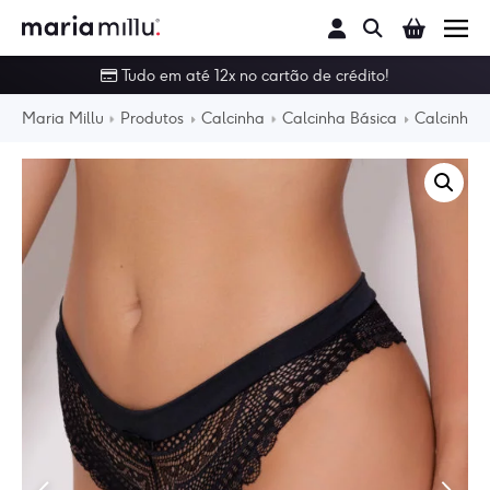
Buscar
Tudo em até 12x no cartão de crédito!
Conjunto
Maria Millu
Produtos
Calcinha
Calcinha Básica
Calcinha 
Calcinha
Sutiã
Linha Noite
Body
Moda Praia
Outlet