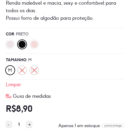
Renda maleável e macia, sexy e confortável para
todos os dias.
Possui forro de algodão para proteção.
COR
: PRETO
TAMANHO
: M
M
G
GG
Limpar
Guia de medidas
R$
8,90
Calcinha
-
+
Apenas 1 em estoque