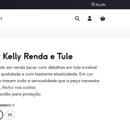
Ajuda
t
 Kelly Renda e Tule
o em renda Jacar, com detalhes em tule invisível.
 qualidade e com bastante elasticidade. Em cor
e trazem toda a sensualidade que a peça necessita.
s, fecho nas costas.
lgodão para proteção.
MANHO
: P
M