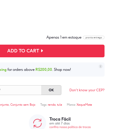
Apenas 1 em estoque
ADD TO CART
i
ping
for orders above
R$
200,00
. Shop now!
Don't know your CEP?
OK
njunto
,
Conjunto sem Bojo
Tags:
renda
,
tule
Marca:
XequeMate