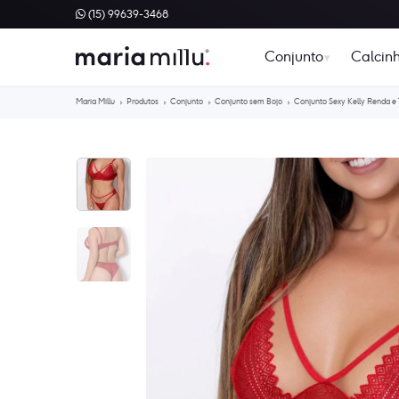
(15) 99639-3468
Conjunto
Calcin
Maria Millu
Produtos
Conjunto
Conjunto sem Bojo
Conjunto Sexy Kelly Renda e 