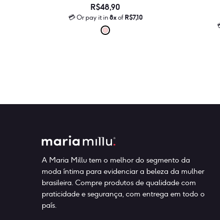
R$
48,90
💳 Or pay it in
8x
of
R$
7,10

Este
produto
tem
várias
variantes.
As
opções
podem
ser
escolhidas
na
A Maria Millu tem o melhor do segmento da
página
do
moda íntima para evidenciar a beleza da mulher
produto
brasileira. Compre produtos de qualidade com
praticidade e segurança, com entrega em todo o
país.