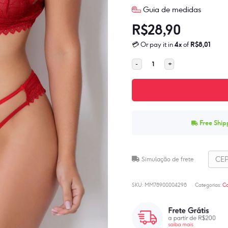
Guia de medidas
R$
28,90
💳 Or pay it in
4x
of
R$
8,01
Conjunto
-
+
Sexy
Kelly
Renda
e
Tule
Free Ship
quantidade
Simulação de frete
SKU:
MM78900004298
Categorias:
Co