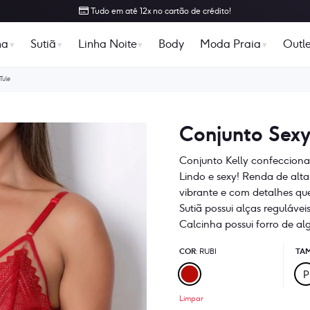
Tudo em até 12x no cartão de crédito!
ha
Sutiã
Linha Noite
Body
Moda Praia
Outle
Tule
Conjunto Sexy
Conjunto Kelly confeccionad
Lindo e sexy! Renda de alta
vibrante e com detalhes qu
Sutiã possui alças regulávei
Calcinha possui forro de a
COR
TA
: RUBI
P
Limpar